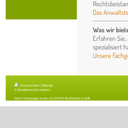
Rechtsbeista
Das Anwalts
Was wir biet
Erfahren Sie,
spezialisiert 
Unsere Fachg
Druckversion
|
Sitemap
© Anwaltskanzlei Lenders
Diese Homepage wurde mit
IONOS MyWebsite
erstellt.